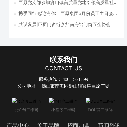
巨原党支部参加狮山镇高质量党建引领高质量社会
治理工作会议
携手同行·感谢有你，巨原集团5月份员工生日会圆
满举办
共谋发展|巨原门窗链参加南海铝门窗五金协会资
源对接会
联系我们
CONTACT US
服务热线：
400-156-8899
公司地址：
佛山市南海区狮山镇官窑巨原广场
公众号二维码
小程序二维码
DOU音二维码
产品中心
关于品牌
招商加盟
新闻资讯