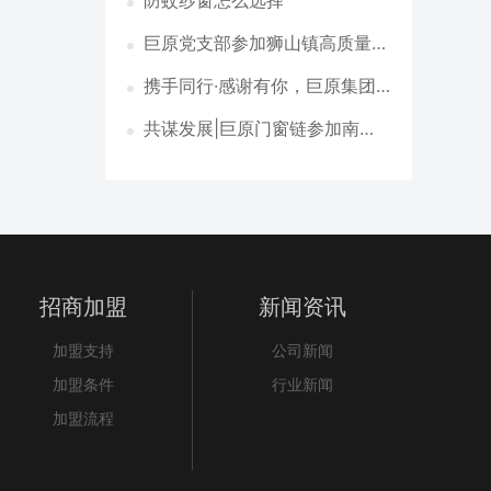
防蚊纱窗怎么选择
活动
巨原党支部参加狮山镇高质量党
建引领高质量社会治理工作会议
携手同行·感谢有你，巨原集团5
月份员工生日会圆满举办
共谋发展|巨原门窗链参加南海
铝门窗五金协会资源对接会
招商加盟
新闻资讯
加盟支持
公司新闻
加盟条件
行业新闻
加盟流程